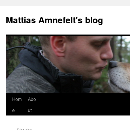
Mattias Amnefelt's blog
Hom
Abo
e
ut
←
Blöt dag