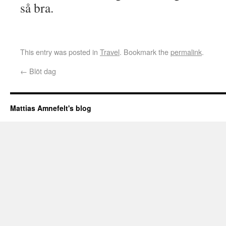
så bra.
This entry was posted in
Travel
. Bookmark the
permalink
.
←
Blöt dag
Mattias Amnefelt's blog