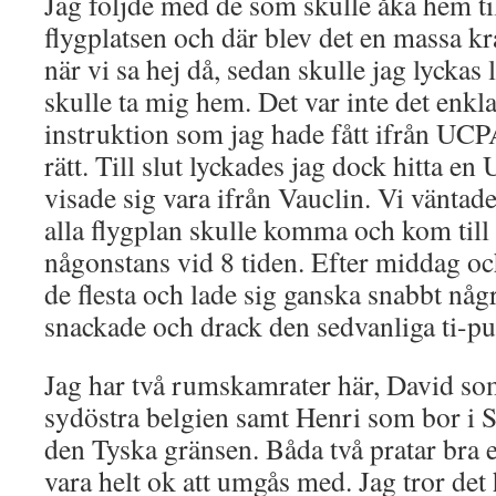
Jag följde med de som skulle åka hem til
flygplatsen och där blev det en massa 
när vi sa hej då, sedan skulle jag lyckas
skulle ta mig hem. Det var inte det enkl
instruktion som jag hade fått ifrån UCPA
rätt. Till slut lyckades jag dock hitta e
visade sig vara ifrån Vauclin. Vi väntade
alla flygplan skulle komma och kom till 
någonstans vid 8 tiden. Efter middag o
de flesta och lade sig ganska snabbt någ
snackade och drack den sedvanliga ti-p
Jag har två rumskamrater här, David s
sydöstra belgien samt Henri som bor i S
den Tyska gränsen. Båda två pratar bra 
vara helt ok att umgås med. Jag tror de