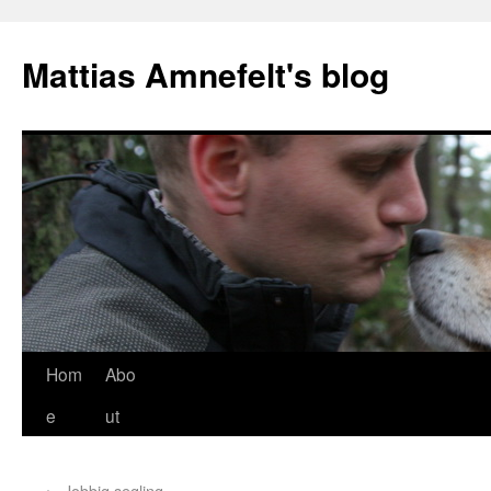
Mattias Amnefelt's blog
Hom
Abo
e
ut
←
Jobbig segling