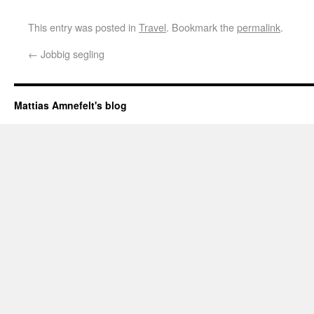
This entry was posted in
Travel
. Bookmark the
permalink
.
←
Jobbig segling
Mattias Amnefelt's blog